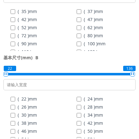
( 100 )
mm
( 105 )
mm
( 35 )
mm
( 37 )
mm
( 110 )
mm
( 120 )
mm
( 42 )
mm
( 47 )
mm
( 130 )
mm
( 140 )
mm
( 52 )
mm
( 62 )
mm
( 150 )
mm
( 160 )
mm
( 72 )
mm
( 80 )
mm
( 90 )
mm
( 100 )
mm
( 110 )
mm
( 120 )
mm
基本尺寸(mm)
B
( 130 )
mm
( 140 )
mm
( 150 )
mm
( 160 )
mm
22
136
( 170 )
mm
( 180 )
mm
( 190 )
mm
( 200 )
mm
( 215 )
mm
( 225 )
mm
( 22 )
mm
( 24 )
mm
( 240 )
mm
( 260 )
mm
( 26 )
mm
( 28 )
mm
( 280 )
mm
( 300 )
mm
( 30 )
mm
( 34 )
mm
( 320 )
mm
( 340 )
mm
( 38 )
mm
( 42 )
mm
( 46 )
mm
( 50 )
mm