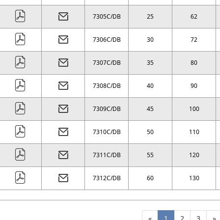
7305C/DB
25
62
7306C/DB
30
72
7307C/DB
35
80
7308C/DB
40
90
7309C/DB
45
100
7310C/DB
50
110
7311C/DB
55
120
7312C/DB
60
130
«
1
2
3
»