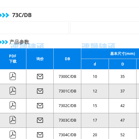
( 54 )
mm
( 58 )
mm
( 62 )
mm
( 66 )
mm
73C/DB
( 70 )
mm
( 74 )
mm
( 78 )
mm
( 82 )
mm
( 86 )
mm
( 90 )
mm
( 94 )
mm
( 98 )
mm
产品参数
( 100 )
mm
( 110 )
mm
基本尺寸(mm)
PDF
( 116 )
mm
( 124 )
mm
询价
DB
下载
d
D
( 130 )
mm
( 136 )
mm
7300C/DB
10
35
7301C/DB
12
37
7302C/DB
15
42
7303C/DB
17
47
7304C/DB
20
52