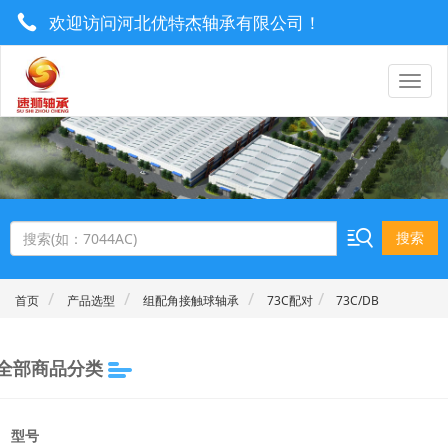
欢迎访问河北优特杰轴承有限公司！
0319-8577222 / 13930921506
utrgebearing@163.com
搜索
首页
产品选型
组配角接触球轴承
73C配对
73C/DB
全部商品分类
型号