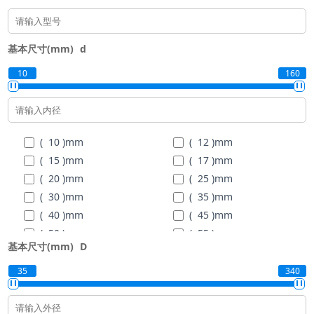
基本尺寸(mm)
d
10
160
( 10 )
mm
( 12 )
mm
( 15 )
mm
( 17 )
mm
( 20 )
mm
( 25 )
mm
( 30 )
mm
( 35 )
mm
( 40 )
mm
( 45 )
mm
( 50 )
mm
( 55 )
mm
基本尺寸(mm)
D
( 60 )
mm
( 65 )
mm
( 70 )
mm
( 75 )
mm
35
340
( 80 )
mm
( 85 )
mm
( 90 )
mm
( 95 )
mm