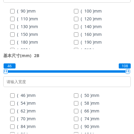
( 90 )
mm
( 100 )
mm
( 110 )
mm
( 120 )
mm
( 130 )
mm
( 140 )
mm
( 150 )
mm
( 160 )
mm
( 180 )
mm
( 190 )
mm
( 200 )
mm
( 210 )
mm
基本尺寸(mm)
2B
( 225 )
mm
46
108
( 46 )
mm
( 50 )
mm
( 54 )
mm
( 58 )
mm
( 62 )
mm
( 66 )
mm
( 70 )
mm
( 74 )
mm
( 84 )
mm
( 90 )
mm