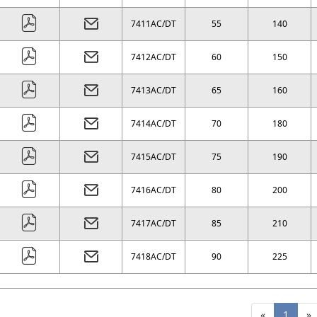
7411AC/DT
55
140
7412AC/DT
60
150
7413AC/DT
65
160
7414AC/DT
70
180
7415AC/DT
75
190
7416AC/DT
80
200
7417AC/DT
85
210
7418AC/DT
90
225
«
1
»