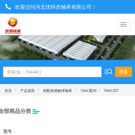
欢迎访问河北优特杰轴承有限公司！
0319-8577222 / 13930921506
utrgebearing@163.com
搜索
首页
产品选型
组配角接触球轴承
74AC配对
74AC/DT
全部商品分类
型号