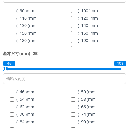
( 90 )
mm
( 100 )
mm
( 110 )
mm
( 120 )
mm
( 130 )
mm
( 140 )
mm
( 150 )
mm
( 160 )
mm
( 180 )
mm
( 190 )
mm
( 200 )
mm
( 210 )
mm
基本尺寸(mm)
2B
( 225 )
mm
46
108
( 46 )
mm
( 50 )
mm
( 54 )
mm
( 58 )
mm
( 62 )
mm
( 66 )
mm
( 70 )
mm
( 74 )
mm
( 84 )
mm
( 90 )
mm