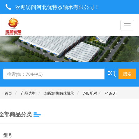
欢迎访问河北优特杰轴承有限公司！
0319-8577222 / 13930921506
utrgebearing@163.com
搜索
首页
产品选型
组配角接触球轴承
74B配对
74B/DT
全部商品分类
型号