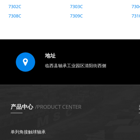
7302C
7303C
730
7308C
7309C
731
地址
临西县轴承工业园区清阳街西侧
产品中心
/PRODUCT CENTER
单列角接触球轴承