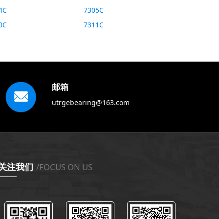
4C
7305C
0C
7311C
邮箱
utrgebearing@163.com
关注我们
/FOCUS ON US