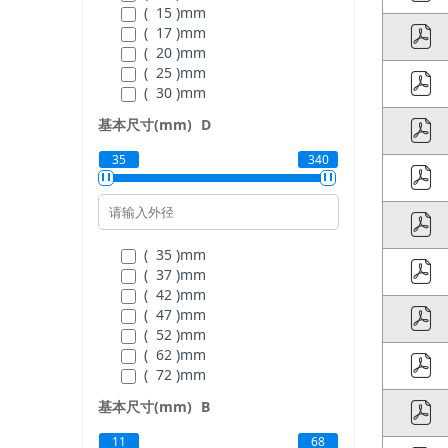
( 15 )
mm
( 17 )
mm
( 20 )
mm
( 25 )
mm
( 30 )
mm
( 35 )
mm
基本尺寸(mm)
D
( 40 )
mm
( 45 )
mm
35
340
( 50 )
mm
( 55 )
mm
( 60 )
mm
( 65 )
mm
( 70 )
mm
( 35 )
mm
( 75 )
mm
( 37 )
mm
( 80 )
mm
( 42 )
mm
( 85 )
mm
( 47 )
mm
( 90 )
mm
( 52 )
mm
( 95 )
mm
( 62 )
mm
( 100 )
mm
( 72 )
mm
( 105 )
mm
( 80 )
mm
基本尺寸(mm)
B
( 110 )
mm
( 90 )
mm
( 120 )
mm
( 100 )
mm
11
68