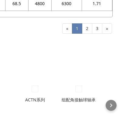
68.5
4800
6300
1.71
«
1
2
3
»
ACTN系列
组配角接触球轴承
70ACM配对