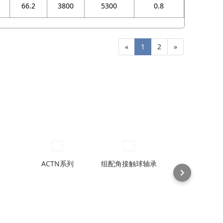
66.2
3800
5300
0.8
«
1
2
»
ACTN系列
组配角接触球轴承
70ACM配对