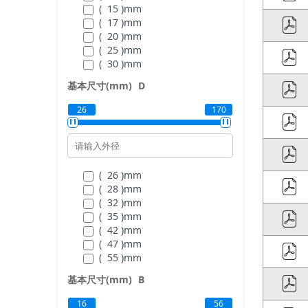
( 15 )
mm
( 17 )
mm
( 20 )
mm
( 25 )
mm
( 30 )
mm
( 35 )
mm
基本尺寸(mm)
D
( 40 )
mm
( 45 )
mm
26
170
( 50 )
mm
( 55 )
mm
( 60 )
mm
( 65 )
mm
( 70 )
mm
( 26 )
mm
( 75 )
mm
( 28 )
mm
( 80 )
mm
( 32 )
mm
( 85 )
mm
( 35 )
mm
( 90 )
mm
( 42 )
mm
( 95 )
mm
( 47 )
mm
( 100 )
mm
( 55 )
mm
( 105 )
mm
( 62 )
mm
基本尺寸(mm)
B
( 110 )
mm
( 68 )
mm
( 75 )
mm
16
56