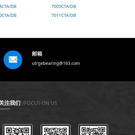
4CTA/DB
7005CTA/DB
0CTA/DB
7011CTA/DB
邮箱
utrgebearing@163.com
关注我们
/FOCUS ON US