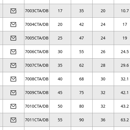
7003CTA/DB
17
35
20
10.7
7004CTA/DB
20
42
24
17
7005CTA/DB
25
47
24
19
7006CTA/DB
30
55
26
24.5
7007CTA/DB
35
62
28
29.6
7008CTA/DB
40
68
30
32.1
7009CTA/DB
45
75
32
42.1
7010CTA/DB
50
80
32
43.2
7011CTA/DB
55
90
36
63.2