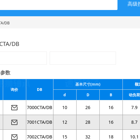
高级
TA/DB
CTA/DB
参数
基本尺寸(mm)
额
询价
DB
d
D
B
动负荷
7000CTA/DB
10
26
16
7.9
7001CTA/DB
12
28
16
8.7
7002CTA/DB
15
32
18
10.1