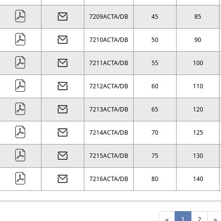
7209ACTA/DB
45
85
7210ACTA/DB
50
90
7211ACTA/DB
55
100
7212ACTA/DB
60
110
7213ACTA/DB
65
120
7214ACTA/DB
70
125
7215ACTA/DB
75
130
7216ACTA/DB
80
140
«
1
2
»