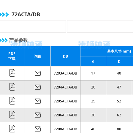
( 48 )
mm
( 50 )
mm
( 52 )
mm
( 56 )
mm
72ACTA/DB
( 60 )
mm
( 64 )
mm
( 68 )
mm
( 72 )
mm
( 76 )
mm
产品参数
基本尺寸(mm)
PDF
询价
DB
下载
d
D
7203ACTA/DB
17
40
7204ACTA/DB
20
47
7205ACTA/DB
25
52
7206ACTA/DB
30
62
7208ACTA/DB
40
80