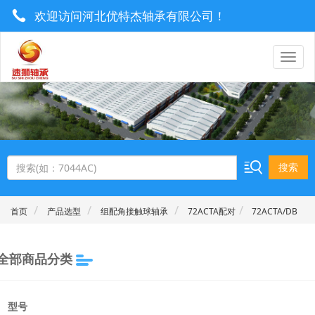
欢迎访问河北优特杰轴承有限公司！
0319-8577222 / 13930921506
utrgebearing@163.com
搜索
首页
产品选型
组配角接触球轴承
72ACTA配对
72ACTA/DB
全部商品分类
型号