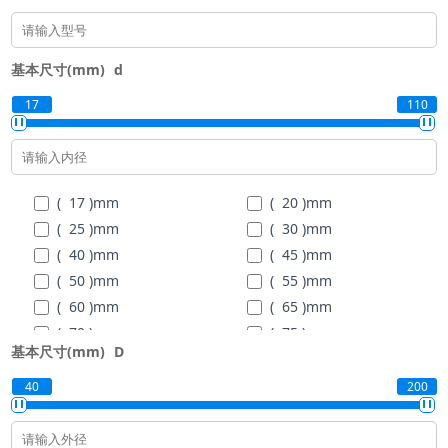
基本尺寸(mm)
d
17
110
( 17 )
mm
( 20 )
mm
( 25 )
mm
( 30 )
mm
( 40 )
mm
( 45 )
mm
( 50 )
mm
( 55 )
mm
( 60 )
mm
( 65 )
mm
( 70 )
mm
( 75 )
mm
基本尺寸(mm)
D
( 80 )
mm
( 85 )
mm
( 90 )
mm
( 95 )
mm
40
200
( 100 )
mm
( 105 )
mm
( 110 )
mm