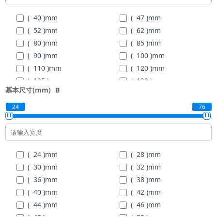
( 40 )
mm
( 47 )
mm
( 52 )
mm
( 62 )
mm
( 80 )
mm
( 85 )
mm
( 90 )
mm
( 100 )
mm
( 110 )
mm
( 120 )
mm
( 125 )
mm
( 130 )
mm
基本尺寸(mm)
B
( 140 )
mm
( 150 )
mm
( 160 )
mm
( 170 )
mm
24
76
( 180 )
mm
( 190 )
mm
( 200 )
mm
( 24 )
mm
( 28 )
mm
( 30 )
mm
( 32 )
mm
( 36 )
mm
( 38 )
mm
( 40 )
mm
( 42 )
mm
( 44 )
mm
( 46 )
mm