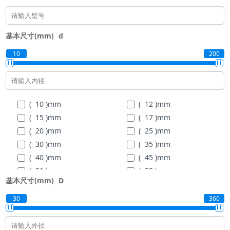
基本尺寸(mm)
d
10
200
( 10 )
mm
( 12 )
mm
( 15 )
mm
( 17 )
mm
( 20 )
mm
( 25 )
mm
( 30 )
mm
( 35 )
mm
( 40 )
mm
( 45 )
mm
( 50 )
mm
( 55 )
mm
基本尺寸(mm)
D
( 60 )
mm
( 65 )
mm
( 70 )
mm
( 75 )
mm
30
360
( 80 )
mm
( 85 )
mm
( 90 )
mm
( 95 )
mm