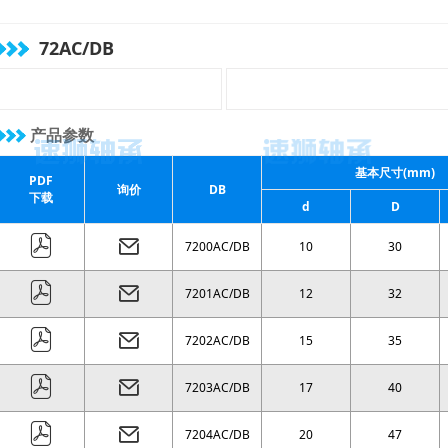
( 40 )
mm
( 42 )
mm
( 44 )
mm
( 46 )
mm
72AC/DB
( 48 )
mm
( 50 )
mm
( 52 )
mm
( 56 )
mm
( 60 )
mm
( 64 )
mm
( 68 )
mm
( 72 )
mm
产品参数
( 76 )
mm
( 80 )
mm
基本尺寸(mm)
PDF
( 84 )
mm
( 90 )
mm
询价
DB
下载
d
D
( 96 )
mm
( 104 )
mm
( 110 )
mm
( 116 )
mm
7200AC/DB
10
30
7201AC/DB
12
32
7202AC/DB
15
35
7203AC/DB
17
40
7204AC/DB
20
47