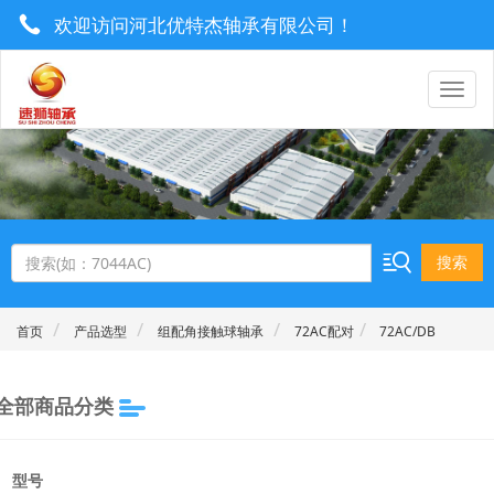
欢迎访问河北优特杰轴承有限公司！
0319-8577222 / 13930921506
utrgebearing@163.com
搜索
首页
产品选型
组配角接触球轴承
72AC配对
72AC/DB
全部商品分类
型号