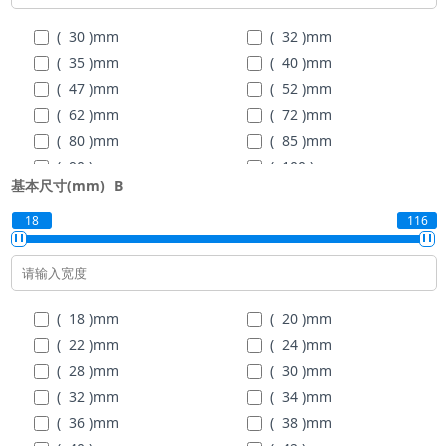
( 100 )
mm
( 105 )
mm
( 30 )
mm
( 32 )
mm
( 110 )
mm
( 120 )
mm
( 35 )
mm
( 40 )
mm
( 130 )
mm
( 140 )
mm
( 47 )
mm
( 52 )
mm
( 150 )
mm
( 160 )
mm
( 62 )
mm
( 72 )
mm
( 170 )
mm
( 180 )
mm
( 80 )
mm
( 85 )
mm
( 190 )
mm
( 200 )
mm
( 90 )
mm
( 100 )
mm
基本尺寸(mm)
B
( 110 )
mm
( 120 )
mm
( 125 )
mm
( 130 )
mm
18
116
( 140 )
mm
( 150 )
mm
( 160 )
mm
( 170 )
mm
( 180 )
mm
( 190 )
mm
( 18 )
mm
( 20 )
mm
( 200 )
mm
( 215 )
mm
( 22 )
mm
( 24 )
mm
( 230 )
mm
( 250 )
mm
( 28 )
mm
( 30 )
mm
( 270 )
mm
( 290 )
mm
( 32 )
mm
( 34 )
mm
( 310 )
mm
( 320 )
mm
( 36 )
mm
( 38 )
mm
( 340 )
mm
( 360 )
mm