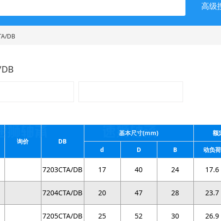
高级
TA/DB
/DB
基本尺寸(mm)
额
询价
DB
d
D
B
动负荷
7203CTA/DB
17
40
24
17.6
7204CTA/DB
20
47
28
23.7
7205CTA/DB
25
52
30
26.9